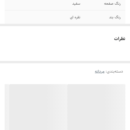
رنگ صفحه
سفید
رنگ بند
نقره ای
قطر صفحه
۳۸ میلیمتر
نظرات
قطر فریم
۴۴ میلیمتر
برند
LdA
دسته‌بندی
:
مردانه
قفل
متصل
سایر
ضد آب در حد شستن دست - کارت گارانتی و
جعبه شرکتی
عرض بند
۲ سانتیمتر
تاریخ و تقویم
روز شمار