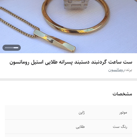
ست ساعت گردنبند دستبند پسرانه طلایی استیل رومانسون
برند:
رومانسون
مشخصات
موتور
ژاپن
رنگ ست
طلایی