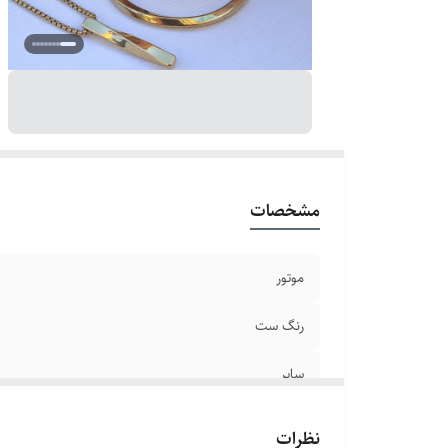
ر
تا
سا
بر
طو
ق
ع
بن
مشخصات
ش
موتور
رنگ ست
سایر
قطر صفحه
نظرات