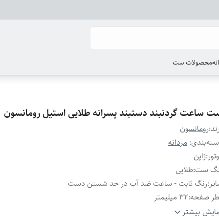
انه
محصولات ست
ت ساعت گردنبند دستبند پسرانه طلایی استیل رومانسون
ند:
رومانسون
ته‌بندی
:
مردانه
تور
:
ژاپن
نگ ست
:
طلایی
یر
:
رنگ ثابت - ساعت ضد آب در حد شستن دست
طر صفحه
:
۳۲ میلیمتر
ر فریم
:
۴۰ میلیمتر
ایش بیشتر