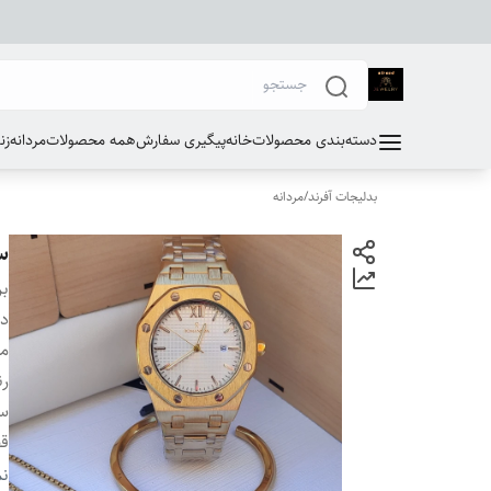
دسته‌بندی محصولات
خانه
پیگیری سفارش
همه محصولات
مردانه
زن
بدلیجات آفرند
/
مردانه
س
بر
دس
مو
ر
سا
ق
قط
نم