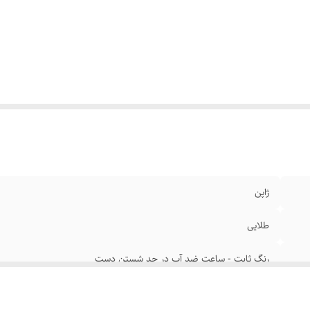
نگ صفحه
:
سفید
ریخ و تقویم
:
روز شمار
یز دستبند
:
فری سایز
ند ساعت
:
رومانسون
ل زنجیر گردنبند
:
۶۰ سانتیمتر
فل
:
متصل
رض بند
:
۲۰ میلیمتر
د ساعت
:
استیل رنگ ثابت
یشه صفحه
:
مقاوم برابر خش
ژاپن
طلایی
رنگ ثابت - ساعت ضد آب در حد شستن دست
۳۲ میلیمتر