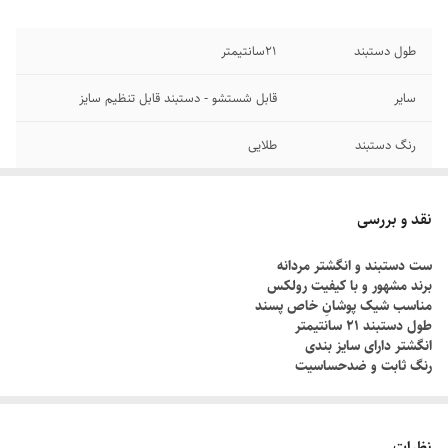
طول دستبند
۲1سانتیمتر
سایر
قابل شستشو - دستبند قابل تنظیم سایز
رنگ دستبند
طلایی
جنس
استیل
نقد و بررسی
دوام
رنگ ثابت
ست دستبند و انگشتر مردانه
برند مشهور و با کیفیت رولکس
برند
رولکس
مناسب شیک پوشانِ خاص پسند
طول دستبند ۲۱ سانتیمتر
انگشتر دارای سایز بندی
رنگ ثابت و ضدحساسیت
چطور سایز انگشتم رو بدونم؟!
دور انگشت مورد نظر رو با یک نخ ببندید , طوری که کمی سفت باشه , نخ رو
نظرات
قیچی کنید و طول نخ رو اندازه گیری کنید توسط متر یا خطکش.