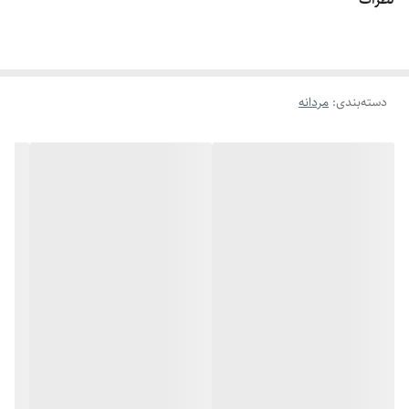
اگه طول نخ ۶.۲ تا ۶.۶ باشه سایز میشه ۹
اگه طول نخ ۶.۶ تا ۷.۱ باشه سایز میشه ۱۰
اگه طول نخ ۷.۱ تا ۷.۵ باشه سایز میشه ۱۱
دسته‌بندی
:
مردانه