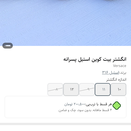
انگشتر بیت کوین استیل پسرانه
Versace
برند:
استیل 316
اندازه انگشتر
8
12
9
11
10
هر قسط با ترب‌پی:
۲۰۰٬۵۰۰
تومان
۴ قسط ماهانه. بدون سود، چک و ضامن.