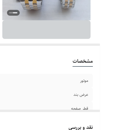
بر
ق
سا
ص
بن
ش
مشخصات
موتور
عرض بند
قطر صفحه
قطر فریم
نقد و بررسی