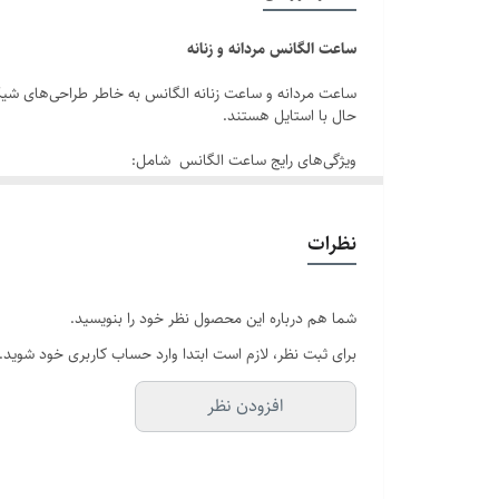
رنگ صفحه
ساعت الگانس مردانه و زنانه
برند
ساعت‌ مردانه و ساعت زنانه الگانس به خاطر طراحی‌های شیک
حال با استایل هستند.
قفل
ویژگی‌های رایج ساعت الگانس شامل:
سایر
طراحی کلاسیک
: اغلب دارای صفحه‌های ساده و خوانا با جزئ
صفحه
نظرات
جنس بدنه و بند:
از جنس‌های مختلف مانند استیل ضد زنگ 
بند ساعت
موتور ساعت:
بسته به مدل، می‌تواند از موتورهای کوارتز یا ات
شما هم درباره این محصول نظر خود را بنویسید.
مقاومت در برابر آب:
بسیاری از مدل‌ها دارای مقاومت در ب
شیشه صفحه
برای ثبت نظر، لازم است ابتدا وارد حساب کاربری خود شوید.
اندازه صفحه:
معمولاً اندازه صفحات ساعت مردانه بزرگتر از ساعت‌های زنا
افزودن نظر
ویژگی‌های ساعت الگانس
1. طراحی لوکس و مدرن