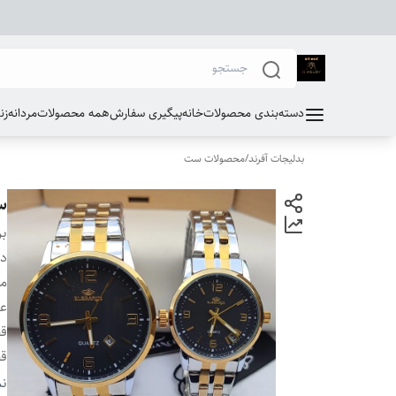
دسته‌بندی محصولات
خانه
پیگیری سفارش
همه محصولات
مردانه
زن
بدلیجات آفرند
/
محصولات ست
س
بر
دس
مو
ع
ق
قط
ر
نم