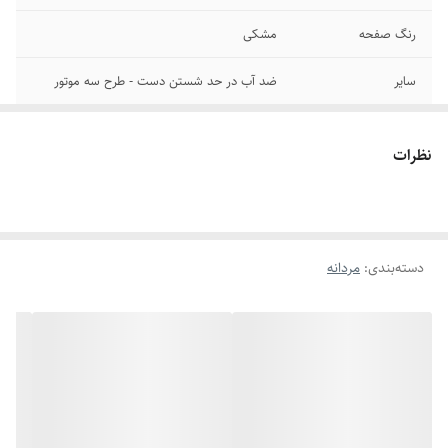
رنگ صفحه
مشکی
سایر
ضد آب در حد شستن دست - طرح سه موتور
قطر صفحه
۳۳ میلیمتر
نظرات
تاریخ و تقویم
روز شمار
برند
هابلوت
دسته‌بندی
:
مردانه
بند ساعت
چرمی
قفل
کلیپسی
شیشه صفحه
مقاوم برابر خش