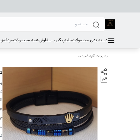
دسته‌بندی محصولات
خانه
پیگیری سفارش
همه محصولات
مردانه
زن
بدلیجات آفرند
/
مردانه
د
بر
دس
ان
ج
جن
سا
رن
نم