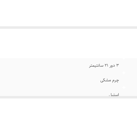
ند
:
رولکس
ام
:
رنگ ثابت
۳ دور ۲۱ سانتیمتر
چرم مشکی
استیل
قابل تنظیم سایز
مشکی آبی