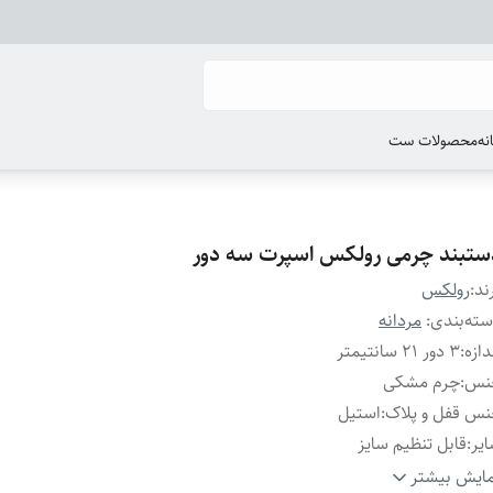
انه
محصولات ست
ستبند چرمی رولکس اسپرت سه دور
ند:
رولکس
ته‌بندی
:
مردانه
دازه
:
۳ دور ۲۱ سانتیمتر
نس
:
چرم مشکی
س قفل و پلاک
:
استیل
یر
:
قابل تنظیم سایز
گ پلاک
:
مشکی آبی
ایش بیشتر