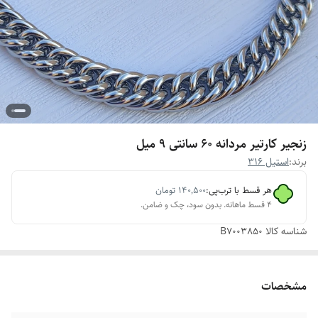
زنجیر کارتیر مردانه 60 سانتی 9 میل
برند:
استیل 316
هر قسط با ترب‌پی:
۱۴۰٬۵۰۰
تومان
۴ قسط ماهانه. بدون سود، چک و ضامن.
شناسه کالا
B7003850
مشخصات