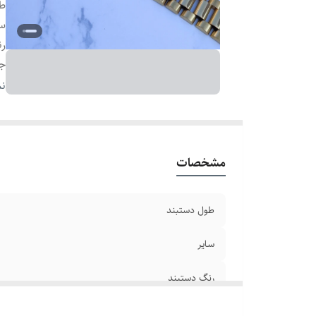
طو
سا
رن
ج
دو
نم
بر
مشخصات
طول دستبند
سایر
رنگ دستبند
جنس