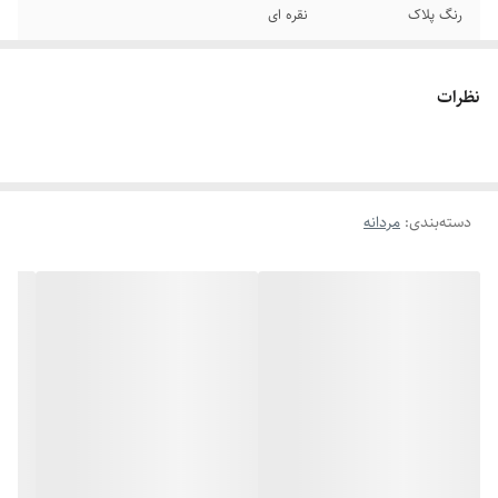
رنگ پلاک
نقره ای
عرض زنجیر
۸ میلیمتر
نظرات
سایر
زنجیر قابل تغییر سایز
جنس
استیل
دسته‌بندی
:
مردانه
دوام
رنگ ثابت
برند
استیل۳۱۶