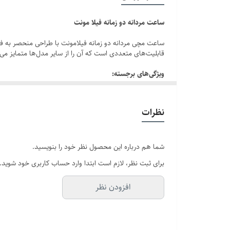
سایر
ساعت مردانه دو زمانه فیلا مونت
برند
ساعت مچی مردانه دو زمانه فیلامونت با طراحی منحصر به فر
قابلیت‌های متعددی است که آن را از سایر مدل‌ها متمایز می‌
تاریخ و تقویم
ویژگی‌های برجسته:
قفل
1.دوزمانه (آنالوگ و دیجیتال):
بند ساعت
نظرات
◆این ساعت مجهز به عقربه‌های آنالوگ و نمایشگر دیجیتال 
شیشه صفحه
◆شما می‌توانید هر دو نمایشگر را به وسیله چهار دکمه‌ای که 
شما هم درباره این محصول نظر خود را بنویسید.
2. نور صفحه:
برای ثبت نظر، لازم است ابتدا وارد حساب کاربری خود شوید.
◆ ساعت دو زمانه مردانه فیلامونت دارای نور صفحه است که د
افزودن نظر
3.
قاب و بند با کیفیت و ضد حساسیت:
◆قاب و بند ساعت فیلامونت مردانه از جنس استیل یا پلا
ساعت کمک می‌کنند و آن را برای استفاده روزمره و فعالیت‌ه