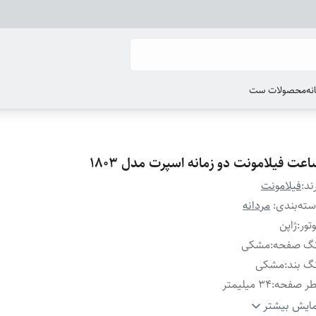
انه
محصولات ست
عت فیلامونت دو زمانه اسپرت مدل 1803
ند:
فیلامونت
ته‌بندی
:
مردانه
تور
:
ژاپن
نگ صفحه
:
مشکی
گ بند
:
مشکی
طر صفحه
:
۳۴ میلیمتر
یر
:
ضد آب ۱۰۰ درصدی - جعبه شرکتی
ایش بیشتر