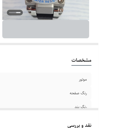
بر
تا
ق
بن
ش
مشخصات
موتور
رنگ صفحه
رنگ بند
قطر صفحه
نقد و بررسی