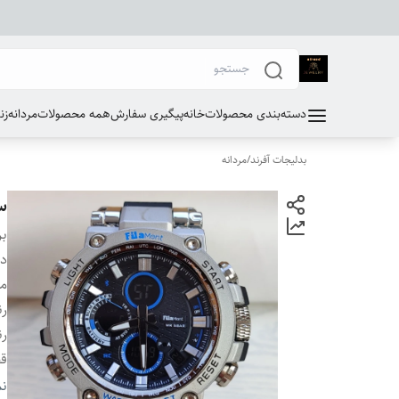
دسته‌بندی محصولات
خانه
پیگیری سفارش
همه محصولات
مردانه
زن
بدلیجات آفرند
/
مردانه
سا
بر
دس
مو
ر
رن
ق
سا
نم