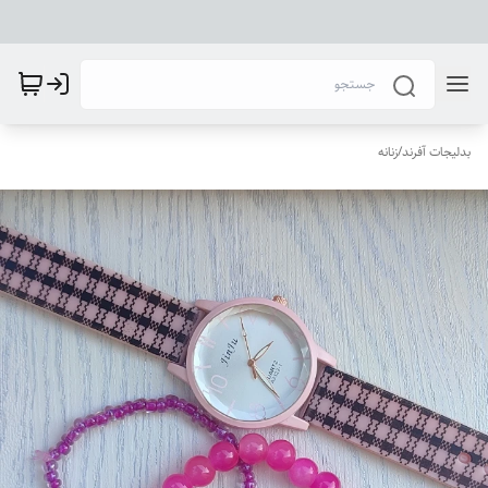
بدلیجات آفرند
/
زنانه