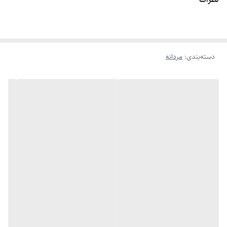
اگه طول نخ ۶.۲ تا ۶.۶ باشه سایز میشه ۹
اگه طول نخ ۶.۶ تا ۷.۱ باشه سایز میشه ۱۰
اگه طول نخ ۷.۱ تا ۷.۵ باشه سایز میشه ۱۱
دسته‌بندی
:
مردانه