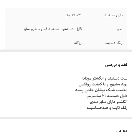
طول دستبند
۲1سانتیمتر
سایر
قابل شستشو - دستبند قابل تنظیم سایز
رنگ دستبند
رزگلد
جنس
استیل
نقد و بررسی
دوام
رنگ ثابت
ست دستبند و انگشتر مردانه
برند مشهور و با کیفیت رولکس
برند
رولکس
مناسب شیک پوشانِ خاص پسند
طول دستبند ۲۱ سانتیمتر
انگشتر دارای سایز بندی
رنگ ثابت و ضدحساسیت
چطور سایز انگشتم رو بدونم؟!
دور انگشت مورد نظر رو با یک نخ ببندید , طوری که کمی سفت باشه , نخ رو
نظرات
قیچی کنید و طول نخ رو اندازه گیری کنید توسط متر یا خطکش.