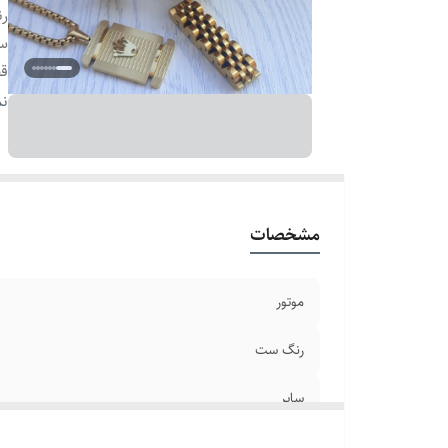
ر
سا
ق
ع
نم
قط
ر
طو
تا
مشخصات
ق
بر
ع
موتور
طو
رنگ ست
سا
بن
سایر
ش
قطر صفحه