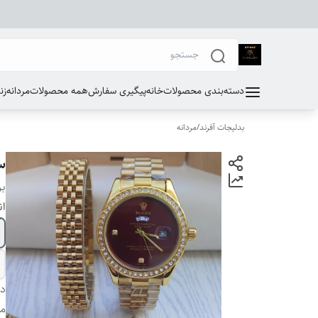
دسته‌بندی محصولات
خانه
پیگیری سفارش
همه محصولات
مردانه
زن
بدلیجات آفرند
/
مردانه
س
بر
ان
دس
مو