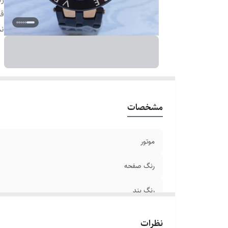
ق
قط
نم
ع
سا
ق
بر
ص
مشخصات
بن
ش
موتور
رنگ صفحه
رنگ بند
قطر صفحه
نظرات