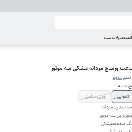
انه
محصولات ست
اعت ورساچ مردانه مشکی سه موتور
ند:
ورساچه
ع جعبه
مقوایی
چوبی ساعتی
ته‌بندی
:
مردانه
تور
:
ژاپن سه موتور
نگ صفحه
:
مشکی
گ بند
:
مشکی