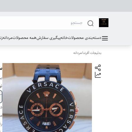
دسته‌بندی محصولات
خانه
پیگیری سفارش
همه محصولات
مردانه
زن
بدلیجات آفرند
/
مردانه
س
بر
نو
دس
مو
ر
رن