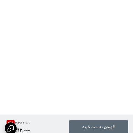
4
%
3,352,000
افزودن به سبد خرید
3,212,000