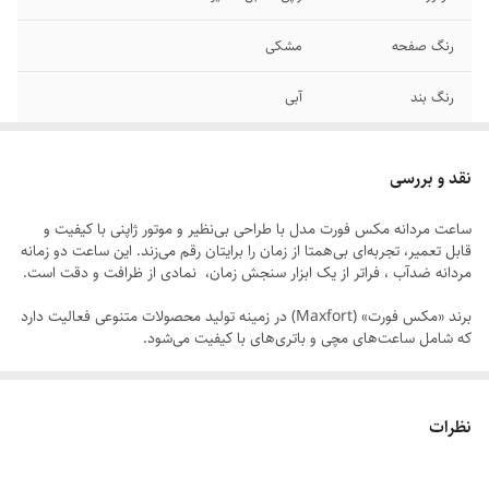
رنگ صفحه
مشکی
رنگ بند
آبی
قطر صفحه
۳۵ میلیمتر
نقد و بررسی
سایر
ضد آب ۱۰۰ درصدی - جعبه شرکتی
ساعت مردانه مکس فورت مدل با طراحی بی‌نظیر و موتور ژاپنی با کیفیت و
قابل تعمیر، تجربه‌ای بی‌همتا از زمان را برایتان رقم می‌زند. این ساعت دو زمانه
تاریخ و تقویم
فول تایم
مردانه ضدآب ، فراتر از یک ابزار سنجش زمان، نمادی از ظرافت و دقت است.
برند
مکس فورت
برند «مکس فورت» (Maxfort) در زمینه تولید محصولات متنوعی فعالیت دارد
که شامل ساعت‌های مچی و باتری‌های با کیفیت می‌شود.
قفل
سگکی سوزنی
ساعت‌ های مچی مکس فورت مردانه با طراحی‌های متنوع و ویژگی‌های
کاربردی عرضه می‌شود و حک مارک روی قفل و رنگ‌بندی متنوع از دیگر
بند ساعت
سیلیکونی
نظرات
ویژگی‌های این ساعت‌هاست.
شیشه صفحه
مقاوم برابر خش
ساعت مردانه مکس فورت