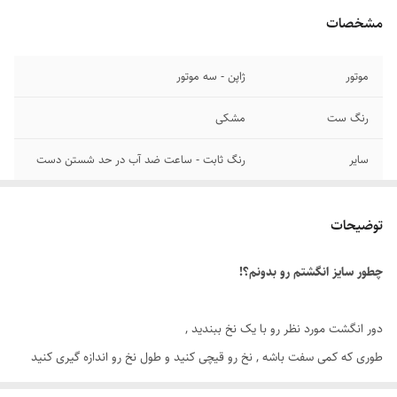
مشخصات
موتور
ژاپن - سه موتور
رنگ ست
مشکی
سایر
رنگ ثابت - ساعت ضد آب در حد شستن دست
قطر صفحه
۳۴ میلیمتر
توضیحات
قطر فریم
۴۴ میلیمتر
چطور سایز انگشتم رو بدونم؟!
عرض بند
۲۰ میلیمتر
رنگ صفحه
مشکی
دور انگشت مورد نظر رو با یک نخ ببندید ,
طوری که کمی سفت باشه , نخ رو قیچی کنید و طول نخ رو اندازه گیری کنید
طول زنجیر گردنبند
۵۵ سانتی متر
توسط متر یا خطکش.