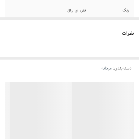
رنگ
نقره ای براق
قفل
طوطی
نظرات
دوام
رنگ ثابت - ضد حساسیت
جنس
استیل
دسته‌بندی
:
مردانه
برند
استیل 316