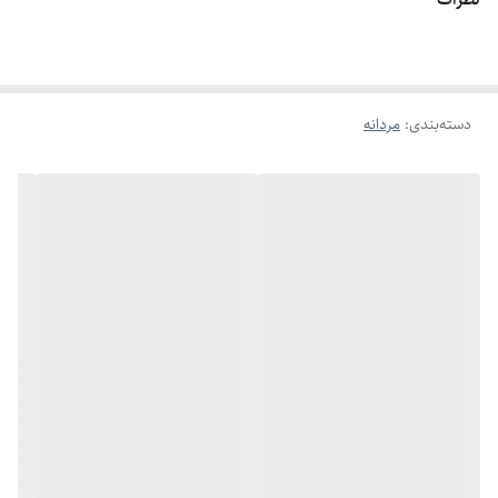
اگه طول نخ ۶.۲ تا ۶.۶ باشه سایز میشه ۹
اگه طول نخ ۶.۶ تا ۷.۱ باشه سایز میشه ۱۰
اگه طول نخ ۷.۱ تا ۷.۵ باشه سایز میشه ۱۱
دسته‌بندی
:
مردانه