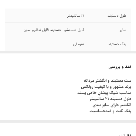
طول دستبند
۲1سانتیمتر
سایر
قابل شستشو - دستبند قابل تنظیم سایز
رنگ دستبند
نقره ای
دوام
رنگ ثابت
نقد و بررسی
جنس
استیل
ست دستبند و انگشتر مردانه
برند مشهور و با کیفیت رولکس
برند
رولکس
مناسب شیک پوشانِ خاص پسند
طول دستبند ۲۱ سانتیمتر
انگشتر دارای سایز بندی
رنگ ثابت و ضدحساسیت
چطور سایز انگشتم رو بدونم؟!
دور انگشت مورد نظر رو با یک نخ ببندید , طوری که کمی سفت باشه , نخ رو
نظرات
قیچی کنید و طول نخ رو اندازه گیری کنید توسط متر یا خطکش.