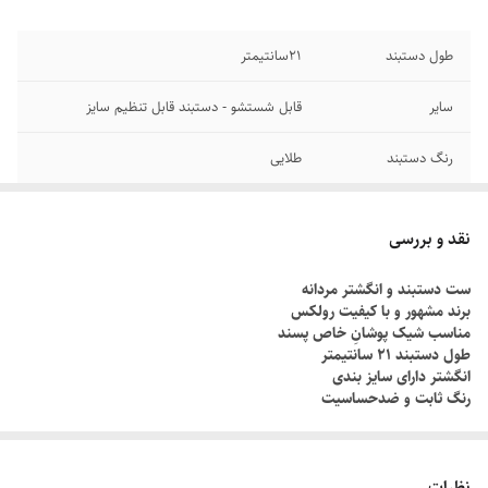
طول دستبند
۲1سانتیمتر
سایر
قابل شستشو - دستبند قابل تنظیم سایز
رنگ دستبند
طلایی
دوام
رنگ ثابت
نقد و بررسی
جنس
استیل
ست دستبند و انگشتر مردانه
برند مشهور و با کیفیت رولکس
برند
رولکس
مناسب شیک پوشانِ خاص پسند
طول دستبند ۲۱ سانتیمتر
انگشتر دارای سایز بندی
رنگ ثابت و ضدحساسیت
چطور سایز انگشتم رو بدونم؟!
دور انگشت مورد نظر رو با یک نخ ببندید , طوری که کمی سفت باشه , نخ رو
نظرات
قیچی کنید و طول نخ رو اندازه گیری کنید توسط متر یا خطکش.