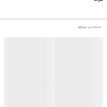
اگه طول نخ ۶.۲ تا ۶.۶ باشه سایز میشه ۹
اگه طول نخ ۶.۶ تا ۷.۱ باشه سایز میشه ۱۰
اگه طول نخ ۷.۱ تا ۷.۵ باشه سایز میشه ۱۱
دسته‌بندی
:
مردانه