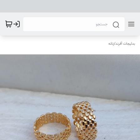
بدلیجات آفرند
/
زنانه