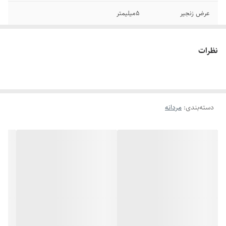
عرض زنجیر
5میلیمتر
جنس
استیل
نظرات
دوام
رنگ ثابت
سایر
قابل شستشو
دسته‌بندی
:
مردانه
رنگ
نقره ای طلایی
برند
استیل۳۱۶