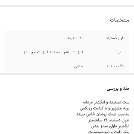
مشخصات
طول دستبند
۲1سانتیمتر
سایر
قابل شستشو - دستبند قابل تنظیم سایز
رنگ دستبند
طلایی
دوام
رنگ ثابت
نقد و بررسی
جنس
استیل
ست دستبند و انگشتر مردانه
برند مشهور و با کیفیت رولکس
برند
رولکس
مناسب شیک پوشانِ خاص پسند
طول دستبند ۲۱ سانتیمتر
انگشتر دارای سایز بندی
رنگ ثابت و ضدحساسیت