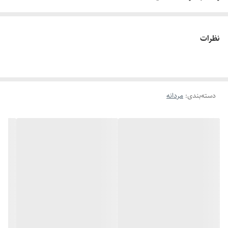
چطور سایز انگشتم رو بدونم؟!
دور انگشت مورد نظر رو با یک نخ ببندید , طوری که کمی سفت باشه , نخ رو
نظرات
قیچی کنید و طول نخ رو اندازه گیری کنید توسط متر یا خطکش.
اگه طول نخ ۶.۲ تا ۶.۶ باشه سایز میشه ۹
اگه طول نخ ۶.۶ تا ۷.۱ باشه سایز میشه ۱۰
اگه طول نخ ۷.۱ تا ۷.۵ باشه سایز میشه ۱۱
دسته‌بندی
:
مردانه