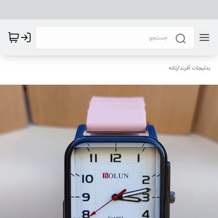
بدلیجات آفرند
/
زنانه