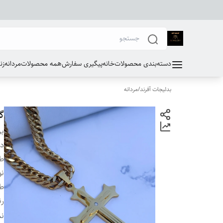
دسته‌بندی محصولات
خانه
پیگیری سفارش
همه محصولات
مردانه
زن
بدلیجات آفرند
/
مردانه
گر
بر
دس
طو
نو
طو
ر
سا
نم