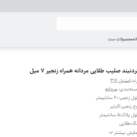
انه
محصولات ست
دنبند صلیب طلایی مردانه همراه زنجیر ۷ میل
ند:
استیل 316
ته‌بندی
:
مردانه
ل زنجیر
:
۶0 سانتیمتر
ع زنجیر
:
کارتیر
ل پلاک
:
۵ سانتیمتر
نگ
:
طلایی
یر
:
زنجیر قابل تغییر سایز
ایش بیشتر