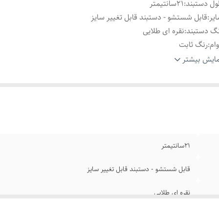
ل دستبند
:
۲1سانتیمتر
یر
:
قابل شستشو - دستبند قابل تغییر سایز
گ دستبند
:
نقره ای طلایی
ام
:
رنگ ثابت
نس
:
استیل
ایش بیشتر
ند
:
رولکس
۲1سانتیمتر
قابل شستشو - دستبند قابل تغییر سایز
نقره ای طلایی
رنگ ثابت