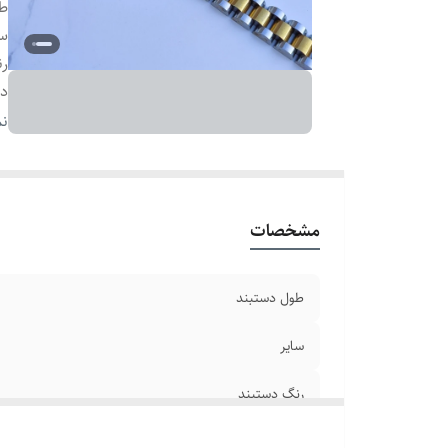
طو
سا
رن
دو
ج
نم
بر
مشخصات
طول دستبند
سایر
رنگ دستبند
دوام