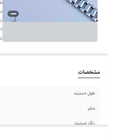
طو
سا
رن
دو
ج
نم
بر
مشخصات
طول دستبند
سایر
رنگ دستبند
دوام