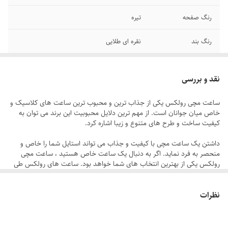
رنگ صفحه
تیره
رنگ بند
نقره ای طلایی
قطر صفحه
۳۳ میلیمتر
نقد و بررسی
قطر فریم
۴۰ میلیمتر
ساعت مچی رولکس یکی از جذاب ترین و محبوب ترین ساعت های کلاسیک و
خاص میان جوانان است. از مهم ترین دلایل محبوبیت این برند می توان به
عرض بند
۱۸ میلیمتر
کیفیت ساخت و طرح های متنوع و زیبا اشاره کرد.
سایر
ضد آب در حد شستن دست
داشتن یک ساعت مچی با کیفیت و جذاب می تواند استایل شما را خاص و
منحصر به فرد نماید. اگر به دنبال یک ساعت خاص هستید ، ساعت مچی
تاریخ و تقویم
روز شمار
رولکس یکی از بهترین انتخاب های شما خواهد بود. ساعت های رولکس طی
چند دهه اخیر توانسته جایگاه ویژه ای از بازار ساعت های مچی را به خود
اختصاص دهد. زیبایی و کیفیت فوق العاده ساعت های رولکس چیزی نیست
قفل
رولکس تاج دار
نظرات
که به سادگی بتوان از کنار آن عبور کرد. به همین دلیل امروزه برند رولکس به
یکی از خاص ترین برندهای تولیدکننده ساعت مردانه تبدیل شده است.
برند
رولکس