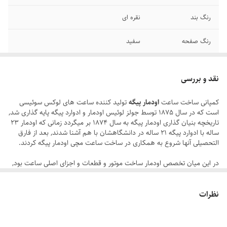
رنگ بند
نقره ای
رنگ صفحه
سفید
قطر صفحه
۲۸ میلیمتر
نقد و بررسی
عرض بند
۲۰ میلیمتر
کمپانی ساخت ساعت
اودمار
پیگه
تولید کننده ساعت های لوکس سوئیسی
است که در سال 1875 توسط جولز لوئیس اودمار و ادوارد پیگه پایه گذاری شد,
قطر فریم
۳۸ میلیمتر
تاریخچه بنیان گذاری اودمار پیگه به سال 1874 بر میگردد زمانی که اودمار 23
ساله با ادوارد پیگه 21 ساله در دانشگاهشان با هم آشنا شدند, بعد از فارق
بند ساعت
استیل پین دار
التحصیلی آنها شروع به همکاری در ساخت ساعت مچی اودمار پیگه کردند.
قفل
متصل کلید دار
در این میان تخصص اودمار ساخت موتور و قطعات و اجزای اصلی ساعت بود,
در مقابل پیگه متخصص ساخت بدنه ساعت بود. که به این ترتیب موفق به
بنیانگذاری کمپانی شدند که بعدها اودمار پیگه نام گذاری شد, از سال 1882 تا
سایر
ضد آب در حد شستن دست
نظرات
به امروز خانواده اومار و پیگه مدیریت این شرکت را چه به صورت مستقیم و
چه غیر مستقیم به عهده داشته اند.
برند
AP
هم اکنون میتوانید از فروشگاه
آفرند
اقدام به خرید ساعت اودمار پیگه با