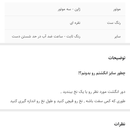
موتور
ژاپن - سه موتور
رنگ ست
نقره ای
سایر
رنگ ثابت - ساعت ضد آب در حد شستن دست
قطر صفحه
۴۴ میلیمتر
توضیحات
عرض بند
۲۱ میلیمتر
چطور سایز انگشتم رو بدونم؟!
رنگ صفحه
تیره
قطر فریم
۴۸ میلیمتر
دور انگشت مورد نظر رو با یک نخ ببندید ,
طوری که کمی سفت باشه , نخ رو قیچی کنید و طول نخ رو اندازه گیری کنید
برند ساعت
کیدمن
توسط متر یا خطکش.
تاریخ و تقویم
روز شمار - ایام هفته - ۲۴ ساعت شبانه روز
نظرات
اگه طول نخ ۵.۷ تا ۶.۱ باشه سایز انگشتر میشه ۸