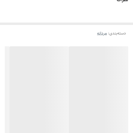
اگه طول نخ ۶.۲ تا ۶.۶ باشه سایز میشه ۹
اگه طول نخ ۶.۶ تا ۷.۱ باشه سایز میشه ۱۰
اگه طول نخ ۷.۱ تا ۷.۵ باشه سایز میشه ۱۱
دسته‌بندی
:
مردانه