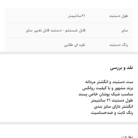
طول دستبند
۲1سانتیمتر
سایر
قابل شستشو - دستبند قابل تغییر سایز
رنگ دستبند
نقره ای طلایی
دوام
رنگ ثابت
نقد و بررسی
جنس
استیل
ست دستبند و انگشتر مردانه
برند مشهور و با کیفیت رولکس
برند
رولکس
مناسب شیک پوشانِ خاص پسند
طول دستبند ۲۱ سانتیمتر
انگشتر دارای سایز بندی
رنگ ثابت و ضدحساسیت
چطور سایز انگشتم رو بدونم؟!
دور انگشت مورد نظر رو با یک نخ ببندید , طوری که کمی سفت باشه , نخ رو
نظرات
قیچی کنید و طول نخ رو اندازه گیری کنید توسط متر یا خطکش.