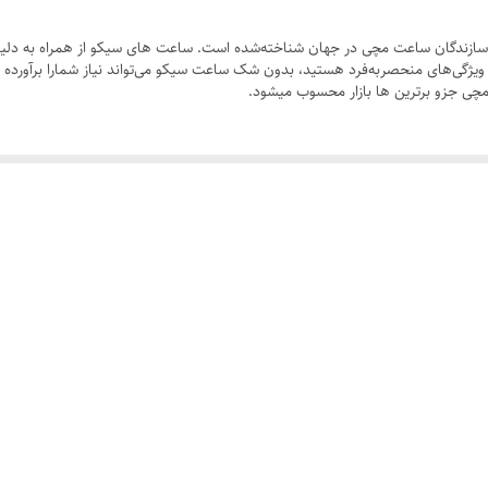
۲۰ میلیمتر
ین سازندگان ساعت مچی در جهان شناخته‌شده است. ساعت های سیکو از همراه به دلیل 
ویژگی‌های منحصربه‌فرد هستید، بدون شک ساعت سیکو می‌تواند نیاز شمارا برآورده س
۴۲ میلیمتر
چی جزو برترین ها بازار محسوب میشود.
ضد آب در حد شستن دست
روز شمار
سیکو
استیل رنگ ثابت
مقاوم برابر خش
متصل