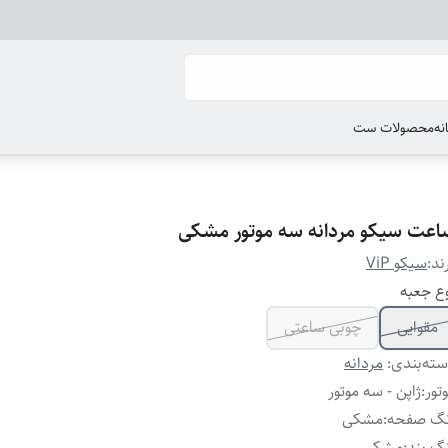
انه
محصولات ست
اعت سیکو مردانه سه موتور مشکی
ند:
سیکو ViP
ع جعبه
مقوایی
چوبی ساعتی
ته‌بندی
:
مردانه
تور
:
ژاپن - سه موتور
نگ صفحه
:
مشکی
گ بند
:
مشکی