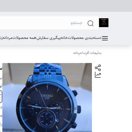
دسته‌بندی محصولات
خانه
پیگیری سفارش
همه محصولات
مردانه
زن
بدلیجات آفرند
/
مردانه
س
بر
نو
دس
مو
ر
رن