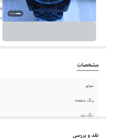
ق
ع
نم
قط
سا
تا
بر
بن
مشخصات
ش
ق
موتور
رنگ صفحه
رنگ بند
قطر صفحه
نقد و بررسی