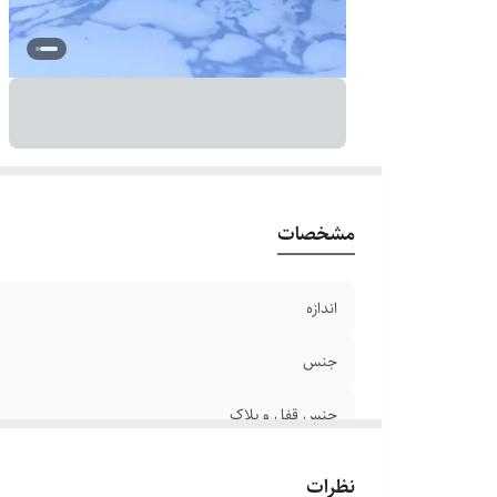
رن
دو
مشخصات
اندازه
جنس
جنس قفل و پلاک
سایر
نظرات