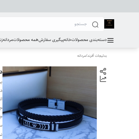
دسته‌بندی محصولات
خانه
پیگیری سفارش
همه محصولات
مردانه
زن
بدلیجات آفرند
/
مردانه
د
بر
دس
ان
ج
جن
سا
بر
نم