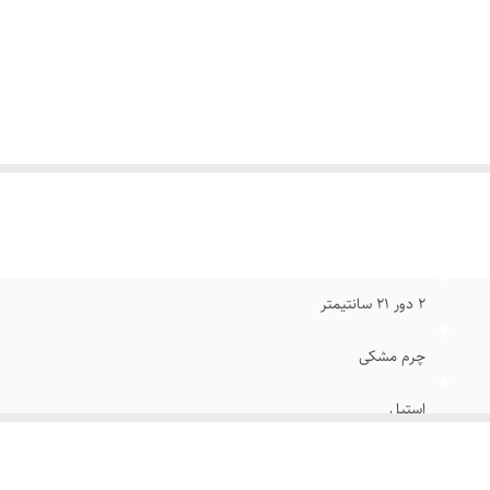
گ پلاک
:
نقره ای
ام
:
رنگ ثابت
۲ دور ۲۱ سانتیمتر
چرم مشکی
استیل
قابل تنظیم سایز