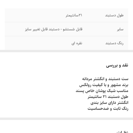
طول دستبند
۲1سانتیمتر
سایر
قابل شستشو - دستبند قابل تغییر سایز
رنگ دستبند
نقره ای
دوام
رنگ ثابت
نقد و بررسی
جنس
استیل
ست دستبند و انگشتر مردانه
برند مشهور و با کیفیت رولکس
برند
رولکس
مناسب شیک پوشانِ خاص پسند
طول دستبند ۲۱ سانتیمتر
انگشتر دارای سایز بندی
رنگ ثابت و ضدحساسیت
چطور سایز انگشتم رو بدونم؟!
دور انگشت مورد نظر رو با یک نخ ببندید , طوری که کمی سفت باشه , نخ رو
نظرات
قیچی کنید و طول نخ رو اندازه گیری کنید توسط متر یا خطکش.