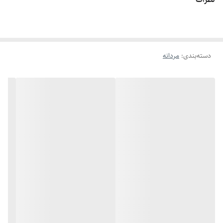
اگه طول نخ ۶.۲ تا ۶.۶ باشه سایز میشه ۹
اگه طول نخ ۶.۶ تا ۷.۱ باشه سایز میشه ۱۰
اگه طول نخ ۷.۱ تا ۷.۵ باشه سایز میشه ۱۱
دسته‌بندی
:
مردانه