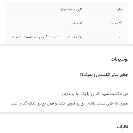
موتور
ژاپن - سه موتور
رنگ ست
نقره ای
سایر
رنگ ثابت - ساعت ضد آب در حد شستن دست
قطر صفحه
۴۴ میلیمتر
توضیحات
عرض بند
۲۱ میلیمتر
چطور سایز انگشتم رو بدونم؟!
رنگ صفحه
رنگی
قطر فریم
۴۸ میلیمتر
دور انگشت مورد نظر رو با یک نخ ببندید ,
طوری که کمی سفت باشه , نخ رو قیچی کنید و طول نخ رو اندازه گیری کنید
برند ساعت
کیدمن
توسط متر یا خطکش.
تاریخ و تقویم
روز شمار - ایام هفته - ۲۴ ساعت شبانه روز
نظرات
اگه طول نخ ۵.۷ تا ۶.۱ باشه سایز انگشتر میشه ۸