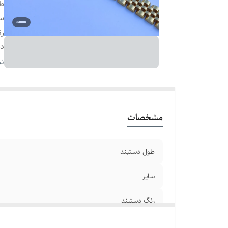
طو
سا
رن
دو
ج
نم
بر
مشخصات
طول دستبند
سایر
رنگ دستبند
دوام