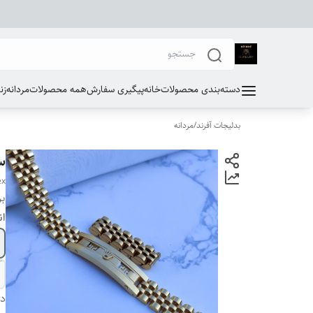
دسته‌بندی محصولات
خانه
پیگیری سفارش
همه محصولات
مردانه
زن
بدلیجات آفرند
/
مردانه
س
ex
بر
ان
دس