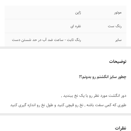
موتور
ژاپن
رنگ ست
نقره ای
سایر
رنگ ثابت - ساعت ضد آب در حد شستن دست
قطر صفحه
۳۵ میلیمتر
توضیحات
عرض بند
۲۱ میلیمتر
چطور سایز انگشتم رو بدونم؟!
قطر فریم
۴۵ میلیمتر
برند ساعت
کیدمن
دور انگشت مورد نظر رو با یک نخ ببندید ,
طوری که کمی سفت باشه , نخ رو قیچی کنید و طول نخ رو اندازه گیری کنید
رنگ صفحه
سفید
توسط متر یا خطکش.
تاریخ و تقویم
روز شمار
نظرات