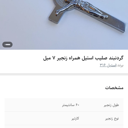
گردنبند صلیب استیل همراه زنجیر ۷ میل
برند:
استیل 316
مشخصات
طول زنجیر
۶0 سانتیمتر
نوع زنجیر
کارتیر