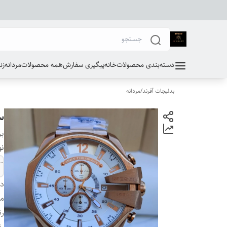
دسته‌بندی محصولات
خانه
پیگیری سفارش
همه محصولات
مردانه
زن
بدلیجات آفرند
/
مردانه
س
بر
نو
دس
مو
ر
رن