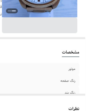
ق
ع
نم
قط
ق
بر
ص
سا
مشخصات
بن
ش
موتور
رنگ صفحه
رنگ بند
قطر صفحه
نظرات