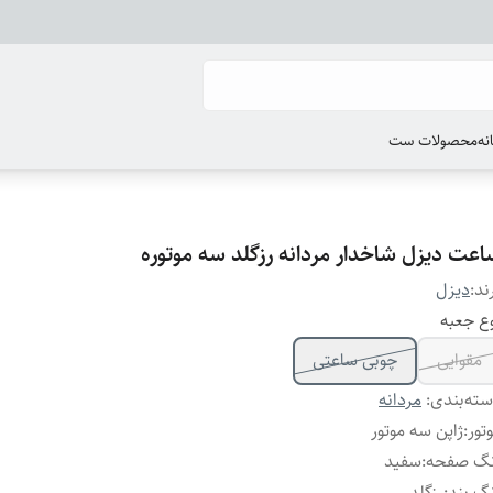
انه
محصولات ست
اعت دیزل شاخدار مردانه رزگلد سه موتوره
ند:
دیزل
ع جعبه
مقوایی
چوبی ساعتی
ته‌بندی
:
مردانه
تور
:
ژاپن سه موتور
نگ صفحه
:
سفید
گ بند
:
رزگلد