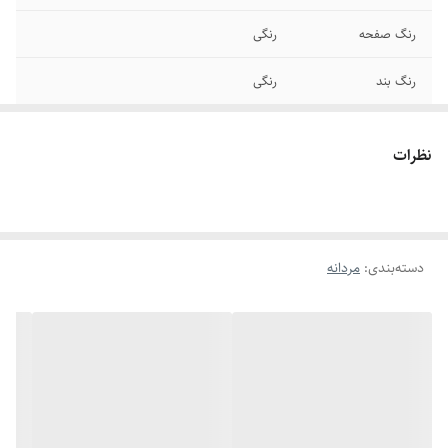
رنگ صفحه
رنگی
رنگ بند
رنگی
قطر صفحه
۳۵ در ۴۰ میلیمتر
نظرات
عرض بند
۲۰ میلیمتر
قطر فریم
۴۰ در ۵۰ میلیمتر
دسته‌بندی
:
مردانه
قفل
سگکی سوزنی
برند
مونتبلانک
بند ساعت
چرمی
تاریخ و تقویم
روز شمار - ثانیه شمار