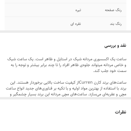
رنگ صفحه
تیره
رنگ بند
نقره ای
قطر صفحه
۳۵ میلیمتر
نقد و بررسی
قفل
متصل کلیپسی
ساعت یک اکسسوری مردانه شیک در استایل و ظاهر است. یک ساعت شیک
و خاص مردانه میتواند جلوه‌ی ظاهر افراد را تا چند برابر بیشتر و توجه را به
شیشه صفحه
مقاوم برابر خش
سمت خود جلب کند.
سایر
ضد آب در حد شستن دست
ساعت‌های برند کارن Currenاز کیفیت ساخت بالایی برخوردار هستند. این
برند با استفاده از بهترین مواد اولیه و با تکیه بر فناوری‌های جدید انواع ساعت
عرض بند
۲ سانتیمتر
مچی و عقربه‌ای می‌سازد. ساعت‌های مچی مردانه‌ این برند بسیار چشمگیر و
فریبنده هستند. ساعت‌ های مردانه کارن از طراحی خاص و لاکچری برخوردار
هستند و تمامی نیاز مردانه از ساعت را برطرف می‌کنند.
برند
کارن
نظرات
ساعت مردانه کارن تنها زمان را نشان نمی‌دهد بلکه مکمل و تمام‌کننده‌ی یک
قطر فریم
۴۴ میلیمتر
استایل خاص و شیک است. ساعت‌های این برند از تنوع بسیار زیادی برخوردار
هستند و می‌توان برای روزمره، مهمانی، جلسه و ورزش از آن‌ها استفاده کرد.