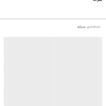
اگه طول نخ ۶.۲ تا ۶.۶ باشه سایز میشه ۹
اگه طول نخ ۶.۶ تا ۷.۱ باشه سایز میشه ۱۰
اگه طول نخ ۷.۱ تا ۷.۵ باشه سایز میشه ۱۱
دسته‌بندی
:
مردانه