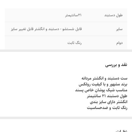
طول دستبند
۲1سانتیمتر
سایر
قابل شستشو - دستبند و انگشتر قابل تغییر سایز
دوام
رنگ ثابت
رنگ دستبند
نقره ای
نقد و بررسی
جنس
استیل
ست دستبند و انگشتر مردانه
برند مشهور و با کیفیت رولکس
برند
رولکس
مناسب شیک پوشانِ خاص پسند
طول دستبند ۲۱ سانتیمتر
انگشتر دارای سایز بندی
رنگ ثابت و ضدحساسیت
چطور سایز انگشتم رو بدونم؟!
دور انگشت مورد نظر رو با یک نخ ببندید , طوری که کمی سفت باشه , نخ رو
نظرات
قیچی کنید و طول نخ رو اندازه گیری کنید توسط متر یا خطکش.