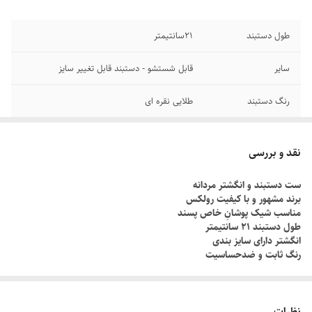
طول دستبند
۲1سانتیمتر
سایر
قابل شستشو - دستبند قابل تغییر سایز
رنگ دستبند
طلایی نقره ای
دوام
رنگ ثابت
نقد و بررسی
جنس
استیل
ست دستبند و انگشتر مردانه
برند مشهور و با کیفیت رولکس
برند
رولکس
مناسب شیک پوشانِ خاص پسند
طول دستبند ۲۱ سانتیمتر
انگشتر دارای سایز بندی
رنگ ثابت و ضدحساسیت
چطور سایز انگشتم رو بدونم؟!
دور انگشت مورد نظر رو با یک نخ ببندید , طوری که کمی سفت باشه , نخ رو
نظرات
قیچی کنید و طول نخ رو اندازه گیری کنید توسط متر یا خطکش.