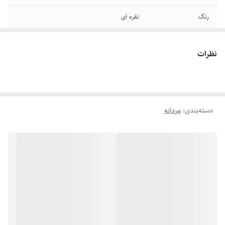
رنگ
نقره ای
قفل
طوطی
نظرات
دوام
رنگ ثابت - ضد حساسیت
جنس
استیل
دسته‌بندی
:
مردانه
برند
استیل 316