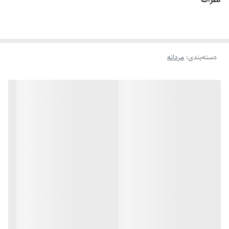
اگه طول نخ ۷.۶ تا ۸ باشه سایز انگشتر میشه ۱۲
دسته‌بندی
:
مردانه