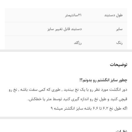
طول دستبند
۲1سانتیمتر
سایر
دستبند قابل تغییر سایز
رنگ
رزگلد
دوام
رنگ ثابت
توضیحات
جنس
استیل
چطور سایز انگشتم رو بدونم؟!
برند
رولکس
دور انگشت مورد نظر رو با یک نخ ببندید , طوری که کمی سفت باشه , نخ رو
قیچی کنید و طول نخ رو اندازه گیری کنید توسط متر یا خطکش.
اگه طول نخ ۶.۲ تا ۶.۶ باشه سایز انگشتر میشه ۹
اگه طول نخ ۶.۶ تا ۷.۱ باشه سایز انگشتر میشه ۱۰
اگه طول نخ ۷.۱ تا ۷.۵ باشه سایز انگشتر میشه ۱۱
نظرات