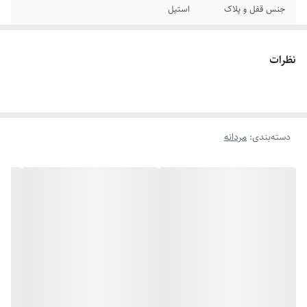
جنس قفل و پلاک
استیل
برند
رولکس
نظرات
رنگ پلاک
طلایی
سایر
قابل تغییر سایز
دسته‌بندی
:
مردانه
دوام
رنگ ثابت