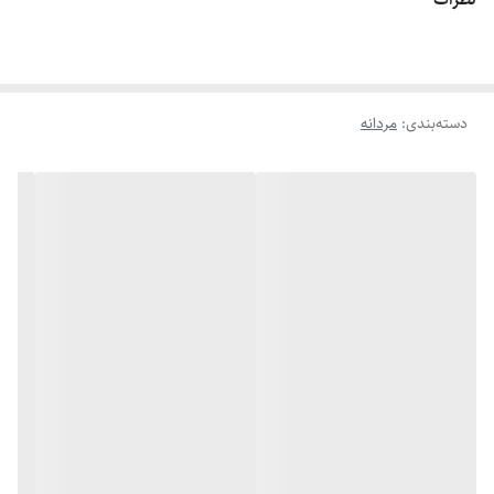
اگه طول نخ ۶.۲ تا ۶.۶ باشه سایز میشه ۹
اگه طول نخ ۶.۶ تا ۷.۱ باشه سایز میشه ۱۰
اگه طول نخ ۷.۱ تا ۷.۵ باشه سایز میشه ۱۱
دسته‌بندی
:
مردانه