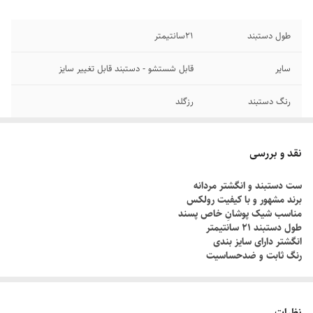
طول دستبند
۲1سانتیمتر
سایر
قابل شستشو - دستبند قابل تغییر سایز
رنگ دستبند
رزگلد
دوام
رنگ ثابت
نقد و بررسی
جنس
استیل
ست دستبند و انگشتر مردانه
برند مشهور و با کیفیت رولکس
برند
رولکس
مناسب شیک پوشانِ خاص پسند
طول دستبند ۲۱ سانتیمتر
انگشتر دارای سایز بندی
رنگ ثابت و ضدحساسیت
چطور سایز انگشتم رو بدونم؟!
دور انگشت مورد نظر رو با یک نخ ببندید , طوری که کمی سفت باشه , نخ رو
نظرات
قیچی کنید و طول نخ رو اندازه گیری کنید توسط متر یا خطکش.