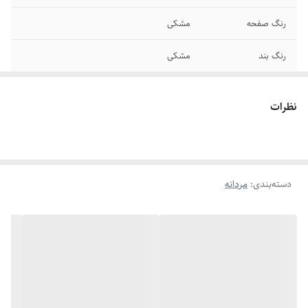
رنگ صفحه
مشکی
رنگ بند
مشکی
قطر صفحه
۳۶ میلیمتر
نظرات
قطر فریم
۴۵ میلیمتر
عرض بند
۲۰ میلیمتر
دسته‌بندی
:
مردانه
سایر
ضد آب - چراغ LED
تاریخ و تقویم
تقویم میلادی - 24 ساعت
منطقه زمانی
۴۸ شهر - خودکار
قفل
سگکی سوزنی