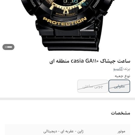
ساعت جیشاک casia GA110 منطقه ای
برند:
کاسیو
نوع جعبه
مقوایی
چوبی ساعتی
مشخصات
موتور
ژاپن - عقربه ای - دیجیتالی