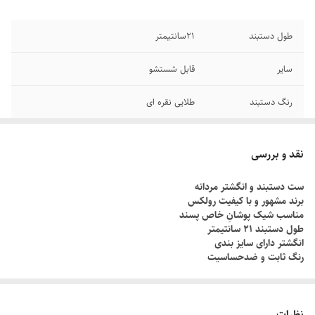
طول دستبند
۲1سانتیمتر
سایر
قابل شستشو
رنگ دستبند
طلایی نقره ای
دوام
رنگ ثابت
نقد و بررسی
جنس
استیل
ست دستبند و انگشتر مردانه
برند مشهور و با کیفیت رولکس
برند
رولکس
مناسب شیک پوشانِ خاص پسند
طول دستبند ۲۱ سانتیمتر
انگشتر دارای سایز بندی
رنگ ثابت و ضدحساسیت
چطور سایز انگشتم رو بدونم؟!
دور انگشت مورد نظر رو با یک نخ ببندید , طوری که کمی سفت باشه , نخ رو
نظرات
قیچی کنید و طول نخ رو اندازه گیری کنید توسط متر یا خطکش.