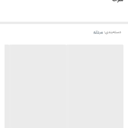
اگه طول نخ ۶.۲ تا ۶.۶ باشه سایز میشه ۹
اگه طول نخ ۶.۶ تا ۷.۱ باشه سایز میشه ۱۰
اگه طول نخ ۷.۱ تا ۷.۵ باشه سایز میشه ۱۱
دسته‌بندی
:
مردانه